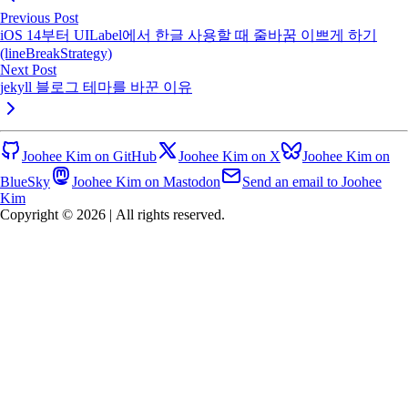
Previous Post
iOS 14부터 UILabel에서 한글 사용할 때 줄바꿈 이쁘게 하기
(lineBreakStrategy)
Next Post
jekyll 블로그 테마를 바꾼 이유
Joohee Kim on GitHub
Joohee Kim on X
Joohee Kim on
BlueSky
Joohee Kim on Mastodon
Send an email to Joohee
Kim
Copyright © 2026
|
All rights reserved.