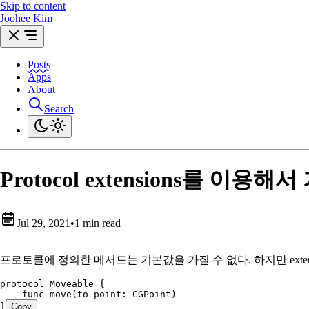
Skip to content
Joohee Kim
Posts
Apps
About
Search
Protocol extensions를 이
Jul 29, 2021
•
1 min read
|
프로토콜에 정의한 메서드는 기본값을 가질 수 없다. 하지만 ext
protocol
 Moveable
 {
    func
 move
(
to
 point
: CGPoint)
}
Copy