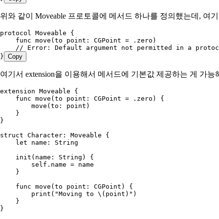
위와 같이 Moveable 프로토콜에 메서드 하나를 정의했는데, 여
protocol
 Moveable
 {
    func
 move
(
to
 point
: CGPoint 
=
 .
zero
)
    // Error: Default argument not permitted in a protoc
}
Copy
여기서 extension을 이용해서 메서드에 기본값 제공하는 게 가능
extension
 Moveable
 {
    func
 move
(
to
 point
: CGPoint 
=
 .
zero
) {
        move
(
to
: point)
    }
}
struct
 Character
: 
Moveable 
{
    let
 name: 
String
    init
(
name
: 
String
) {
        self
.
name
 = name
    }
    func
 move
(
to
 point
: CGPoint) {
        print
(
"Moving to 
\(
point
)
"
)
    }
}