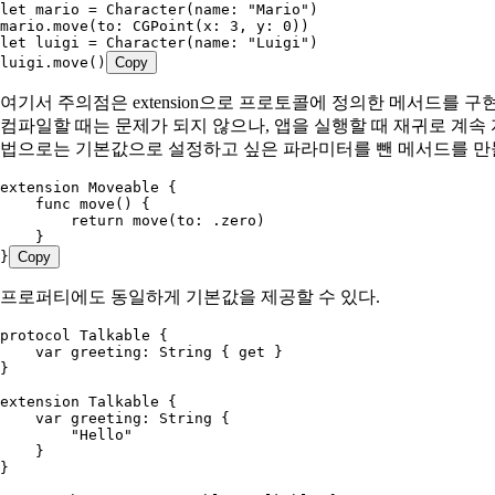
let
 mario = 
Character
(
name
: 
"Mario"
)
mario.
move
(
to
: 
CGPoint
(
x
: 
3
, 
y
: 
0
))
let
 luigi = 
Character
(
name
: 
"Luigi"
)
luigi.
move
()
Copy
여기서 주의점은 extension으로 프로토콜에 정의한 메서드를 구
컴파일할 때는 문제가 되지 않으나, 앱을 실행할 때 재귀로 계속 
법으로는 기본값으로 설정하고 싶은 파라미터를 뺀 메서드를 만
extension
 Moveable
 {
    func
 move
() {
        return
 move
(
to
: .
zero
)
    }
}
Copy
프로퍼티에도 동일하게 기본값을 제공할 수 있다.
protocol
 Talkable
 {
    var
 greeting: 
String
 { 
get
 }
}
extension
 Talkable
 {
    var
 greeting: 
String
 {
        "Hello"
    }
}