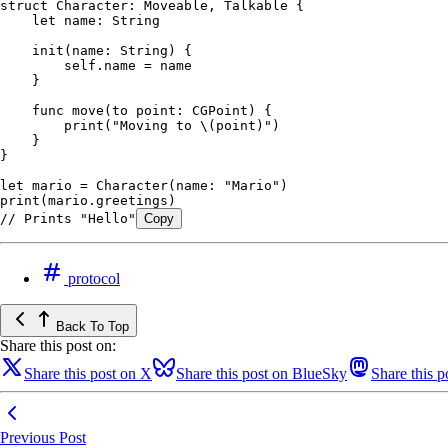
struct
 Character
: 
Moveable
, 
Talkable 
{
    let
 name: 
String
    init
(
name
: 
String
) {
        self
.
name
 = name
    }
    func
 move
(
to
 point
: CGPoint) {
        print
(
"Moving to 
\(
point
)
"
)
    }
}
let
 mario = 
Character
(
name
: 
"Mario"
)
print
(mario.
greetings
)
// Prints "Hello"
Copy
protocol
Back To Top
Share this post on:
Share this post on X
Share this post on BlueSky
Share this 
Previous Post