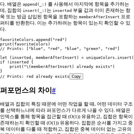
다. 배열은
를 사용해서 마지막에 항목을 추가하는
append(_:)
데, 집합의
는
부울 값과 이미 존재하는 항
insert(_:)
inserted
목 또는 방급 삽입된 항목을 포함하는
프로
memberAfterInsert
퍼티를 반환한다. 이는 추가하려는 항목이 있는지 확인할 수 있
다.
favoriteColors.
append
(
"red"
)
print
(favoriteColors)
// Prints: ["blue", "red", "blue", "green", "red"]
let
 (inserted, memberAfterInsert) = uniqueColors.
insert
(
if
 !inserted {
    print
(
"
\(
memberAfterInsert
)
 already exists"
)
}
// Prints: red already exists
Copy
퍼포먼스의 차이
#
배열과 집합의 특징 때문에 어떤 작업을 할 때, 어떤 데이터 구조
를 선택하느냐에 따라 퍼포먼스가 다르게 나올 수 있다. 배열은
인덱스를 통해 항목을 접근할 때 (O(1)) 유용하고, 집합은 항목이
존재하는지 확인할 때 (O(1)) 유용하다. 집합은 순서를 가지고 중
복 데이터를 다룰 때 적합하고, 집합은 중복 데이터 없는 고유의