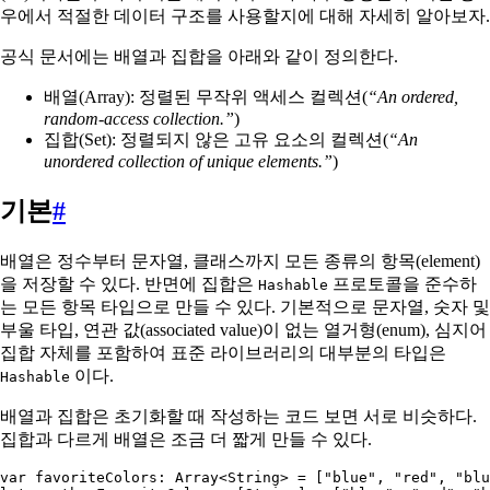
우에서 적절한 데이터 구조를 사용할지에 대해 자세히 알아보자.
공식 문서에는 배열과 집합을 아래와 같이 정의한다.
배열(Array): 정렬된 무작위 액세스 컬렉션(
“An ordered,
random-access collection.”
)
집합(Set): 정렬되지 않은 고유 요소의 컬렉션(
“An
unordered collection of unique elements.”
)
기본
#
배열은 정수부터 문자열, 클래스까지 모든 종류의 항목(element)
을 저장할 수 있다. 반면에 집합은
프로토콜을 준수하
Hashable
는 모든 항목 타입으로 만들 수 있다. 기본적으로 문자열, 숫자 및
부울 타입, 연관 값(associated value)이 없는 열거형(enum), 심지어
집합 자체를 포함하여 표준 라이브러리의 대부분의 타입은
이다.
Hashable
배열과 집합은 초기화할 때 작성하는 코드 보면 서로 비슷하다.
집합과 다르게 배열은 조금 더 짧게 만들 수 있다.
var
 favoriteColors: 
Array
<
String
> = [
"blue"
, 
"red"
, 
"blu