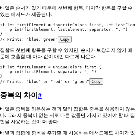
배열은 순서가 있기 때문에 첫번째 항목, 마지막 항목을 구할 수
있는 메서드가 제공된다.
if
 let
 firstElement = favoriteColors.first, 
let
 lastElem
    print
(firstElement, lastElement, 
separator
: 
", "
)
}
// Prints: "blue, green"
Copy
집합도 첫번째 항목을 구할 수 있지만, 순서가 보장되지 않기 때
문에 호출할 때 마다 값이 매번 다르게 나온다.
if
 let
 firstElement = uniqueColors.
first
 {
    print
(firstElement, 
separator
: 
", "
)
}
// Prints: "blue" or "red" or "green"
Copy
중복의 차이
#
배열은 중복을 허용하는 것과 달리 집합은 중복을 허용하지 않는
다. 그래서 중복이 없는 서로 다른 값들만 가지고 있어야 할 때 집
합을 사용하는 것이 더 좋다.
배열과 집합에 항목을 추가할 때 사용하는 메서드에도 차이가 있