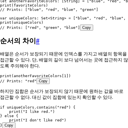
let
 anotherFavoriteColors: [
String
] = [
"blue"
, 
"red"
, 
"b
print
(favoriteColors)
// Prints: ["blue", "red", "blue", "green"]
var
 uniqueColors: 
Set
<
String
> = [
"blue"
, 
"red"
, 
"blue"
, 
print
(uniqueColors)
// Prints: ["red", "green", "blue"]
Copy
순서의 차이
#
배열은 순서가 보장되기 때문에 인덱스를 가지고 배열의 항목을
접근할 수 있다. 단, 배열의 길이 보다 넘어서는 곳에 접근하지 않
도록 주의해야 한다.
print
(anotherFavoriteColors[
1
])
// Prints: "red"
Copy
하지만 집합은 순서가 보장되지 않기 때문에 원하는 값을 바로
접근할 수 없다. 대신 값이 집합에 있는지 확인할 수 있다.
if
 uniqueColors.
contains
(
"red"
) {
    print
(
"I like red."
)
} 
else
 {
    print
(
"I don't like red"
)
}
Copy