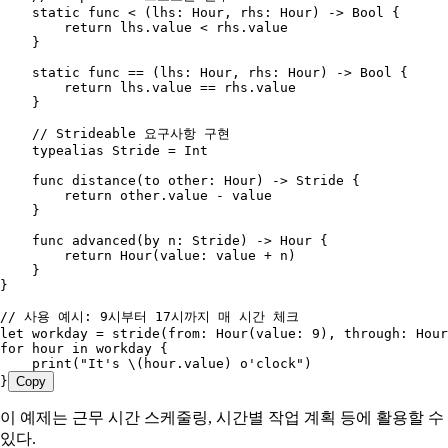
    static
 func
 <
 (
lhs
: Hour, 
rhs
: Hour) -> 
Bool
 {
        return
 lhs.value < rhs.value
    }
    static
 func
 ==
 (
lhs
: Hour, 
rhs
: Hour) -> 
Bool
 {
        return
 lhs.value == rhs.value
    }
    // Strideable 요구사항 구현
    typealias
 Stride
 =
 Int
    func
 distance
(
to
 other
: Hour) -> 
Stride
 {
        return
 other.value - value
    }
    func
 advanced
(
by
 n
: 
Stride
) -> Hour {
        return
 Hour
(
value
: value + n)
    }
}
// 사용 예시: 9시부터 17시까지 매 시간 체크
let
 workday = 
stride
(
from
: 
Hour
(
value
: 
9
), 
through
: 
Hour
for
 hour 
in
 workday {
    print
(
"It's 
\(
hour.value
)
 o'clock"
)
}
Copy
이 예제는 근무 시간 스케줄링, 시간별 작업 계획 등에 활용할 수
있다.