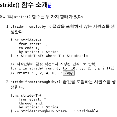
stride() 함수 소개
#
Swift의
함수는 두 가지 형태가 있다:
stride()
: 끝값을 포함하지 않는 시퀀스를 생
stride(from:to:by:)
성한다.
func
 stride
<
T
>(
    from
 start
: T,
    to
 end
: T,
    by
 stride
: T.
Stride
) -> 
StrideTo
<T> 
where
 T : 
Strideable
// 시작값부터 끝값 직전까지 지정된 간격으로 반복
for
 i 
in
 stride
(
from
: 
0
, 
to
: 
10
, 
by
: 
2
) { 
print
(i) 
// Prints "0, 2, 4, 6, 8"
Copy
: 끝값을 포함하는 시퀀스를 생
stride(from:through:by:)
성한다.
func
 stride
<
T
>(
    from
 start
: T,
    through
 end
: T,
    by
 stride
: T.
Stride
) -> 
StrideThrough
<T> 
where
 T : 
Strideable