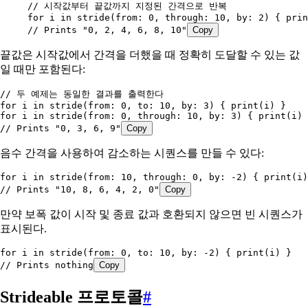
// 시작값부터 끝값까지 지정된 간격으로 반복
for
 i 
in
 stride
(
from
: 
0
, 
through
: 
10
, 
by
: 
2
) { 
prin
// Prints "0, 2, 4, 6, 8, 10"
Copy
끝값은 시작값에서 간격을 더했을 때 정확히 도달할 수 있는 값
일 때만 포함된다:
// 두 예제는 동일한 결과를 출력한다
for
 i 
in
 stride
(
from
: 
0
, 
to
: 
10
, 
by
: 
3
) { 
print
(i) }
for
 i 
in
 stride
(
from
: 
0
, 
through
: 
10
, 
by
: 
3
) { 
print
(i) 
// Prints "0, 3, 6, 9"
Copy
음수 간격을 사용하여 감소하는 시퀀스를 만들 수 있다:
for
 i 
in
 stride
(
from
: 
10
, 
through
: 
0
, 
by
: 
-2
) { 
print
(i)
// Prints "10, 8, 6, 4, 2, 0"
Copy
만약 보폭 값이 시작 및 종료 값과 호환되지 않으면 빈 시퀀스가
표시된다.
for
 i 
in
 stride
(
from
: 
0
, 
to
: 
10
, 
by
: 
-2
) { 
print
(i) }
// Prints nothing
Copy
Strideable 프로토콜
#