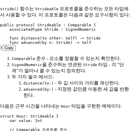
함수는
프로토콜을 준수하는 모든 타입에
stride()
Strideable
서 사용할 수 있다. 이 프로토콜은 다음과 같은 요구사항이 있다:
public
 protocol
 Strideable
 : 
Comparable
 {
    associatedtype
 Stride
 : 
SignedNumeric
    func
 distance
(
to
 other
: 
Self
) -> 
Stride
    func
 advanced
(
by
 n
: 
Stride
) -> 
Self
}
Copy
준수 - 요소를 정렬할 수 있는지 확인한다.
Comparable
을 준수하는 연관된
타입 - 각 “단
SignedNumeric
Stride
계”가 얼마나 클 수 있는지 정의한다.
두 가지 필수 메서드:
- 두 값 사이의 거리를 계산한다.
distance(to:)
- 지정된 값만큼 이동한 새 값을 반환
advanced(by:)
한다.
다음은 근무 시간을 나타내는
타입을 구현한 예제이다:
Hour
struct
 Hour
: 
Strideable
 {
    var
 value: 
Int
    // Comparable 프로토콜 준수