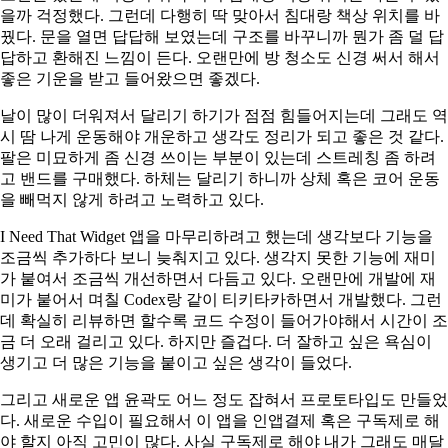
을까 걱정했다. 그런데 다행히 딱 맞아서 침대랑 책상 위치를 바
꿨다. 문을 열면 답답해 보였는데 구조를 바꾸니까 뭔가 좀 덜 답
답하고 환해진 느낌이 든다. 오랜만에 방 청소도 신경 써서 해서
좋은 기운을 받고 들어왔으면 좋겠다.
날이 많이 더워져서 달리기 하기가 점점 힘들어지는데 그래도 역
시 땀 나게 운동해야 개운하고 생각도 정리가 되고 좋은 것 같다.
팔은 미묘하게 좀 신경 쓰이는 부분이 있는데 스트레칭 좀 하려
고 밴드를 구매했다. 하체는 달리기 하니까 상체 혹은 코어 운동
을 빼먹지 않게 하려고 노력하고 있다.
I Need That Widget 앱을 마무리하려고 했는데 생각보다 기능을
조금씩 추가하다 보니 늦춰지고 있다. 생각지 못한 기능에 재미
가 붙여서 조금씩 개선하면서 다듬고 있다. 오랜만에 개발에 재
미가 붙어서 며칠 Codex랑 같이 티키타카하면서 개발했다. 그런
데 확실히 리뷰하면 할수록 코드 수정이 들어가야해서 시간이 조
금 더 오래 걸리고 있다. 하지만 즐겁다. 더 잘하고 싶은 욕심이
생기고 더 많은 기능을 붙이고 싶은 생각이 들었다.
그리고 새로운 앱 윤곽도 어느 정도 잡혀서 프로토타입도 만들었
다. 새로운 수입이 필요해서 이 앱을 인앱결제 혹은 구독제로 해
야 할지 아직 고민이 많다. 사실 구독제로 해야 내가 그래도 매달